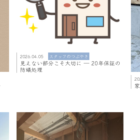
2026.04.05
スタッフのつぶやき
見えない部分こそ大切に ― 20年保証の
防蟻処理
20
一
家