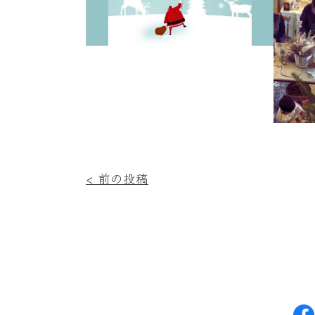
投
< 前の投稿
稿
ナ
ビ
ゲ