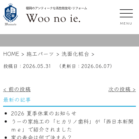
MENU
HOME
>
施工パーツ
>
洗面化粧台
>
投稿日：
2026.05.31
（更新日：
2026.06.07
）
投
< 前の投稿
次の投稿 >
稿
最新の記事
ナ
2026 夏季休業のお知らせ
ビ
うーの家施工の「ヒカリノ歯科」が「西日本新聞
ゲ
ｍｅ」で紹介されました
ー
家の寿命は何で決まる？