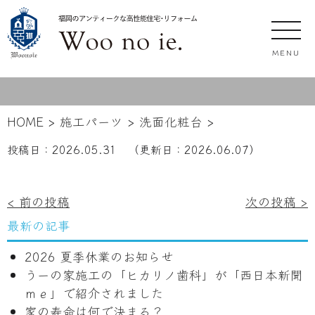
MENU
HOME
>
施工パーツ
>
洗面化粧台
>
投稿日：
2026.05.31
（更新日：
2026.06.07
）
投
< 前の投稿
次の投稿 >
稿
最新の記事
ナ
2026 夏季休業のお知らせ
ビ
うーの家施工の「ヒカリノ歯科」が「西日本新聞
ゲ
ｍｅ」で紹介されました
ー
家の寿命は何で決まる？