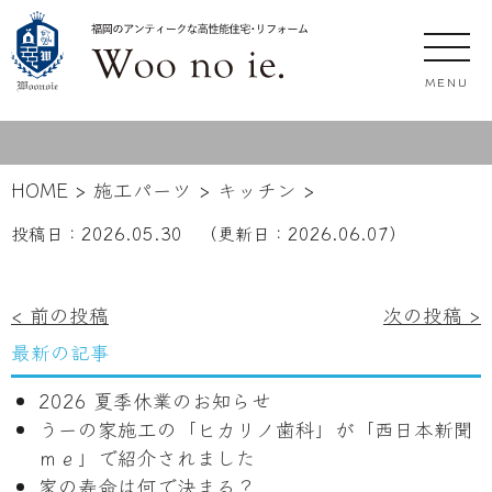
MENU
HOME
>
施工パーツ
>
キッチン
>
投稿日：
2026.05.30
（更新日：
2026.06.07
）
投
< 前の投稿
次の投稿 >
稿
最新の記事
ナ
2026 夏季休業のお知らせ
ビ
うーの家施工の「ヒカリノ歯科」が「西日本新聞
ゲ
ｍｅ」で紹介されました
ー
家の寿命は何で決まる？