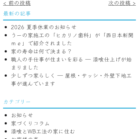
投
< 前の投稿
次の投稿 >
稿
最新の記事
ナ
2026 夏季休業のお知らせ
ビ
うーの家施工の「ヒカリノ歯科」が「西日本新聞
ゲ
ｍｅ」で紹介されました
ー
家の寿命は何で決まる？
シ
職人の手仕事が住まいを彩る ― 漆喰仕上げが始
ョ
まりました
少しずつ家らしく ― 屋根・サッシ・外壁下地工
ン
事が進んでいます
カテゴリー
お知らせ
家づくりコラム
漆喰とWB工法の家に住む