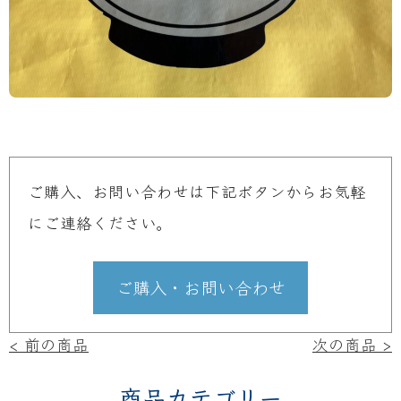
ご購入、お問い合わせは下記ボタンからお気軽
にご連絡ください。
ご購入・お問い合わせ
投
< 前の商品
次の商品 >
稿
商品カテゴリー
ナ