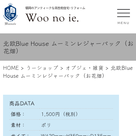
MENU
北欧Blue House ムーミンレジャーバック（お
花畑）
HOME
>
うーショップ
>
オブジェ・雑貨
>
北欧Blue
House ムーミンレジャーバック（お花畑）
商品DATA
価格：
1,500円（税別）
素材：
ポリ
サイズ：
W420mm×H350mm×D135mm