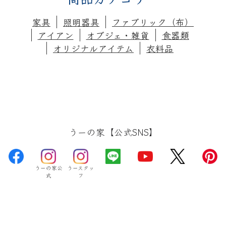
ビ
家具
照明器具
ファブリック（布）
ゲ
アイアン
オブジェ・雑貨
食器類
ー
オリジナルアイテム
衣料品
シ
ョ
ン
うーの家【公式SNS】
うーの家公
うースタッ
式
フ